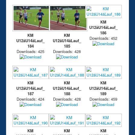
Aktuelle Seite:
Fotogalerie
Fotogalerie 2021
Stadiongruppe
26.09.2021 - Kreismeisterschaften U12+U14+Lauf in
Offenbach
KM
U12äU14äLauf_
186
KM
KM
Downloads: 452
U12äU14äLauf_
U12äU14äLauf_
184
185
Downloads: 425
Downloads: 428
KM
KM
KM
U12äU14äLauf_
U12äU14äLauf_
U12äU14äLauf_
187
188
189
Downloads: 424
Downloads: 428
Downloads: 459
KM
KM
KM