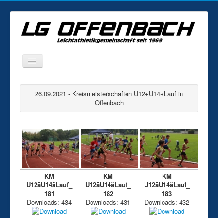
Home
26.09.2021 - Kreismeisterschaften U12+U14+Lauf in
News
Offenbach
Veranstaltungen
Statistik
Fotogalerie
Training
KM
KM
KM
Kontakt
U12äU14äLauf_
U12äU14äLauf_
U12äU14äLauf_
181
182
183
Mitgliedschaft
Downloads: 434
Downloads: 431
Downloads: 432