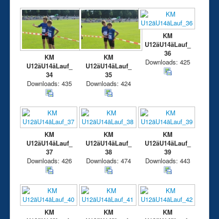
Aktuelle Seite:
Fotogalerie
Fotogalerie 2021
Stadiongruppe
26.09.2021 - Kreismeisterschaften U12+U14+Lauf in
Offenbach
KM
U12äU14äLauf_
36
KM
KM
Downloads: 425
U12äU14äLauf_
U12äU14äLauf_
34
35
Downloads: 435
Downloads: 424
KM
KM
KM
U12äU14äLauf_
U12äU14äLauf_
U12äU14äLauf_
37
38
39
Downloads: 426
Downloads: 474
Downloads: 443
KM
KM
KM