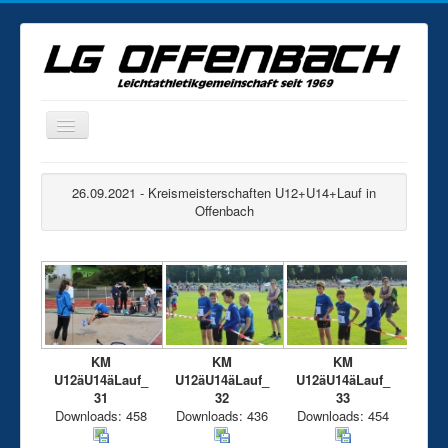
Home
26.09.2021 - Kreismeisterschaften U12+U14+Lauf in
News
Offenbach
Veranstaltungen
Statistik
Fotogalerie
Training
KM
KM
KM
Kontakt
U12äU14äLauf_
U12äU14äLauf_
U12äU14äLauf_
31
32
33
Mitgliedschaft
Downloads: 458
Downloads: 436
Downloads: 454