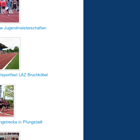
he Jugendmeisterschaften
stsportfest LAZ Bruchköbel
ngstrecke in Pfungstadt